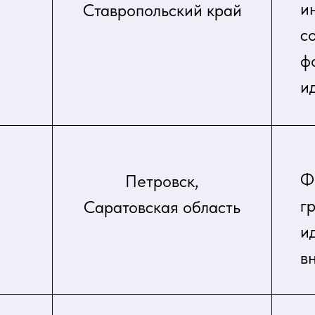
и
Ставропольский край
с
ф
и
Ф
Петровск,
г
Саратовская область
и
в