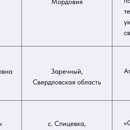
п
Мордовия
т
у
с
А
овна
Заречный,
Свердловская область
«
ч
с. Спицевка,