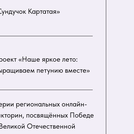
Сундучок Картатая»
роект «Наше яркое лето:
ыращиваем петунию вместе»
ерии региональных онлайн-
икторин, посвящённых Победе
 Великой Отечественной