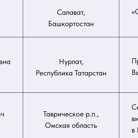
«
Салават,
Башкортостан
П
вна
Нурлат,
В
Республика Татарстан
С
ич
Таврическое р.п.,
в
Омская область
в