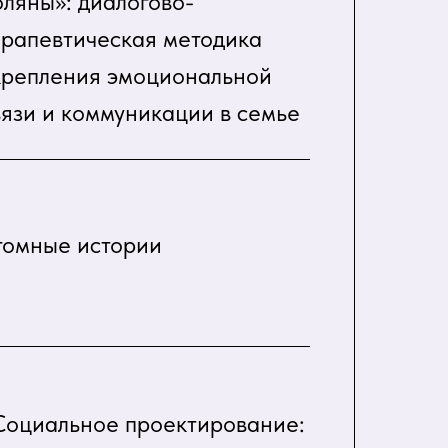
оляны»: диалогово-
ерапевтическая методика
крепления эмоциональной
вязи и коммуникации в семье
томные истории
Социальное проектирование: