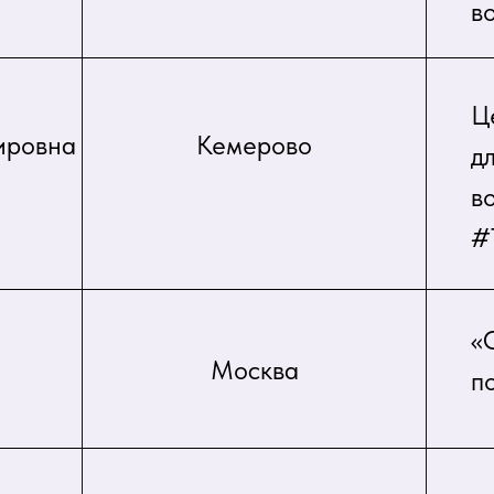
во
Ц
ировна
Кемерово
д
в
#
«
Москва
п