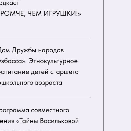
одкаст
ГРОМЧЕ, ЧЕМ ИГРУШКИ!»
Дом Дружбы народов
узбасса». Этнокультурное
оспитание детей старшего
ошкольного возраста
рограмма совместного
тения «Тайны Васильковой