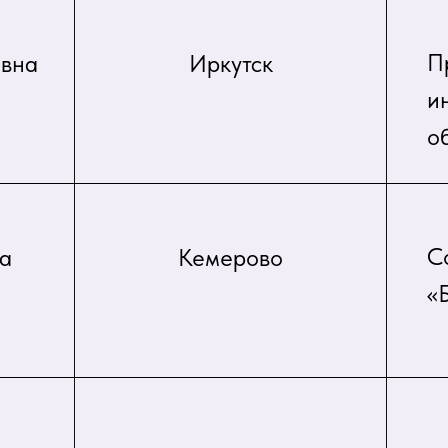
П
овна
Иркутск
и
о
С
а
Кемерово
«