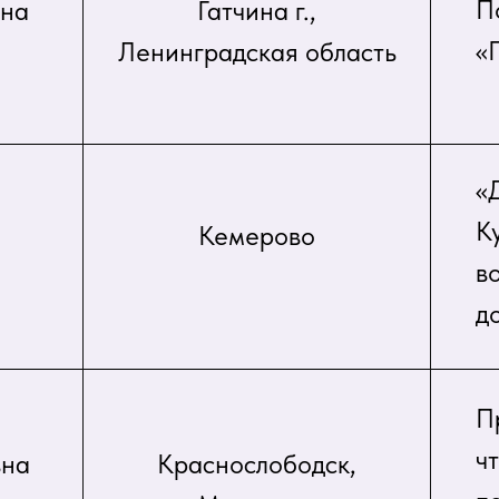
П
вна
Гатчина г.,
«
Ленинградская область
«
К
Кемерово
в
д
П
ч
вна
Краснослободск,