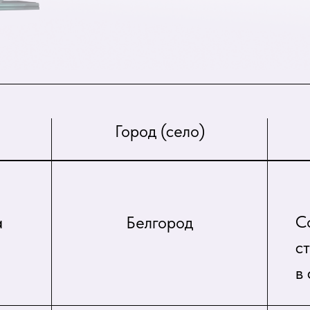
Город (село)
С
а
Белгород
с
в